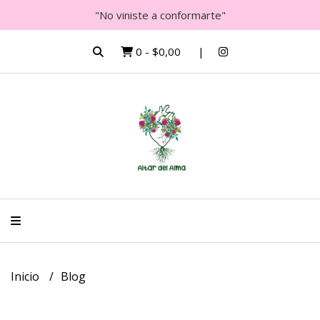
"No viniste a conformarte"
0
-
$0,00
Inicio
Blog