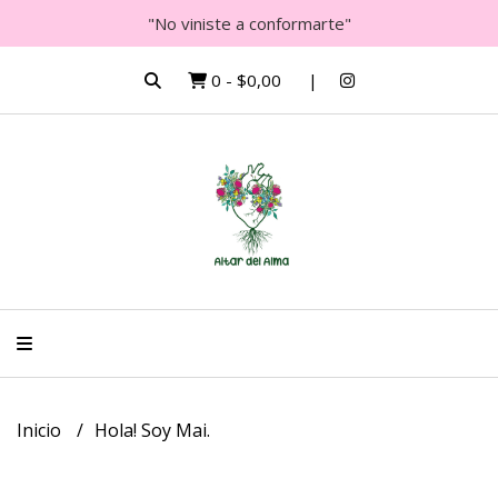
"No viniste a conformarte"
0
-
$0,00
Inicio
Hola! Soy Mai.