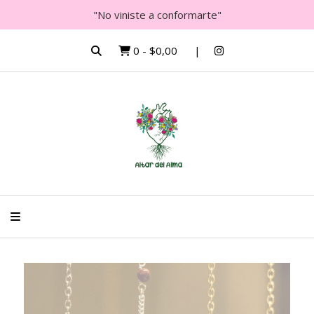
"No viniste a conformarte"
0
-
$0,00