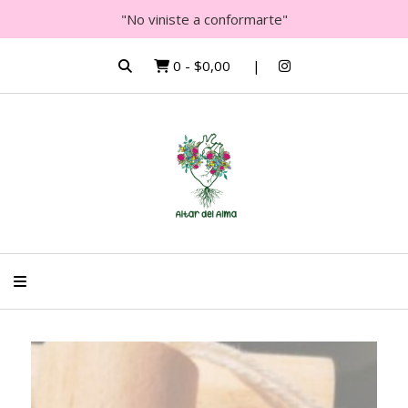
"No viniste a conformarte"
0
-
$0,00